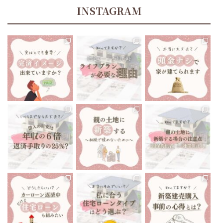
INSTAGRAM
tomoe_kikuchi_lifeplan
tomoe_kikuchi_lifeplan
tomoe_kikuchi_lifeplan
住宅ローン返済中、70歳
あたりでお金が足りなく
今までにない大きな買い
“頭金ナシで家が建てられ
なることに、気づくことに
物になるマイホーム🏘
ます”と聞いたりしますよ
なったら…
...
ね🤔
...
...
12月 13
12月 10
12月 8
tomoe_kikuchi_lifeplan
tomoe_kikuchi_lifeplan
tomoe_kikuchi_lifeplan
いくらまでなら住宅ローン
前回は親の土地に新築す
親御さんが所有している
を組んでも大丈夫です
...
る場合の注意点で、
...
土地に家を建てる
...
12月 6
12月 3
12月 1
tomoe_kikuchi_lifeplan
tomoe_kikuchi_lifeplan
tomoe_kikuchi_lifeplan
私たちが住んでいる、会津
住宅ローンは当然です
最近の会津地域、建売住
若松市は
が、家を建てる時に組む
宅がとても多いなと感じ
車がないと生活出来ない
もの
...
ます。
...
と言っても
...
11月 26
11月 24