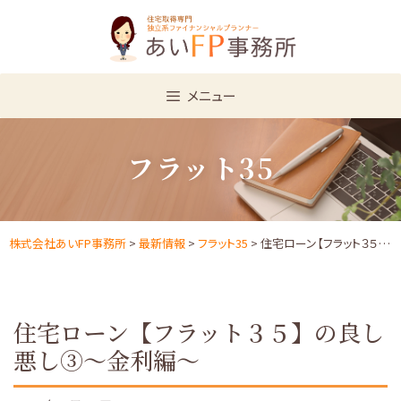
Skip
to
content
メニュー
フラット35
株式会社あいFP事務所
>
最新情報
>
フラット35
> 住宅ローン【フラット３５】の良し悪し③～金利編～
住宅ローン【フラット３５】の良し
悪し③～金利編～