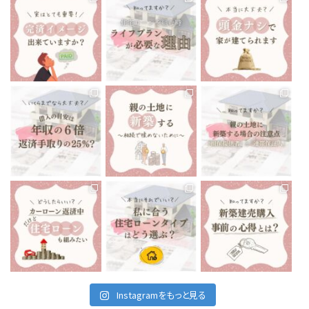
tomoe_kikuchi_lifeplan
tomoe_kikuchi_lifeplan
tomoe_kikuchi_lifeplan
住宅ローン返済中、70歳
あたりでお金が足りなく
今までにない大きな買い
“頭金ナシで家が建てられ
なることに、気づくことに
物になるマイホーム🏘
ます”と聞いたりしますよ
なったら…
...
ね🤔
...
...
12月 13
12月 10
12月 8
tomoe_kikuchi_lifeplan
tomoe_kikuchi_lifeplan
tomoe_kikuchi_lifeplan
いくらまでなら住宅ローン
前回は親の土地に新築す
親御さんが所有している
を組んでも大丈夫です
...
る場合の注意点で、
...
土地に家を建てる
...
12月 6
12月 3
12月 1
tomoe_kikuchi_lifeplan
tomoe_kikuchi_lifeplan
tomoe_kikuchi_lifeplan
私たちが住んでいる、会津
住宅ローンは当然です
最近の会津地域、建売住
若松市は
が、家を建てる時に組む
宅がとても多いなと感じ
車がないと生活出来ない
もの
...
ます。
...
と言っても
...
11月 26
11月 24
11月 29
Instagramをもっと見る