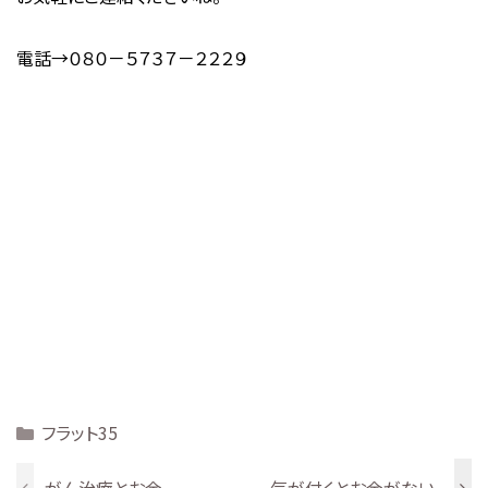
電話→０８０－５７３７－２２２９
Categories
フラット35
がん治療とお金
気が付くとお金がない。