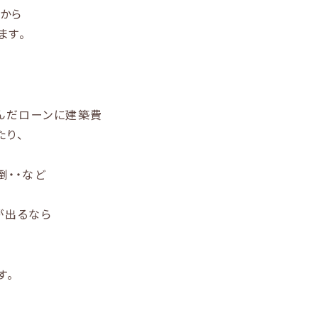
すから
ます。
んだローンに建築費
たり、
倒・・など
が出るなら
す。