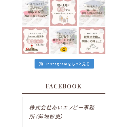
く
るマイホーム🏘
す”と聞いたり
tomoe_kikuchi
tomoe_kikuchi
tomoe_kikuchi
なることに、気
⁡
しますよね🤔
_lifeplan
_lifeplan
_lifeplan
づくことになっ
⁡
...
⁡
...
たら…
...
12月 10
12月 8
⁡
⁡
⁡
12月 13
いくらまでなら
前回は親の土
親御さんが所有
住宅ローンを組
地に新築する場
している土地に
んでも大丈夫で
合の注意点
家を建てる
...
す
...
で、
...
12月 1
tomoe_kikuchi
tomoe_kikuchi
tomoe_kikuchi
12月 6
12月 3
_lifeplan
_lifeplan
_lifeplan
⁡
⁡
⁡
私たちが住んで
住宅ローンは当
最近の会津地
いる、会津若松
然ですが、家を
域、建売住宅が
市は
建てる時に組む
とても多いなと
車がないと生活
もの
...
感じます。
...
出来ないと言っ
11月 26
11月 24
Instagramをもっと見る
ても
...
11月 29
FACEBOOK
株式会社あいエフピー事務
所（菊地智恵）