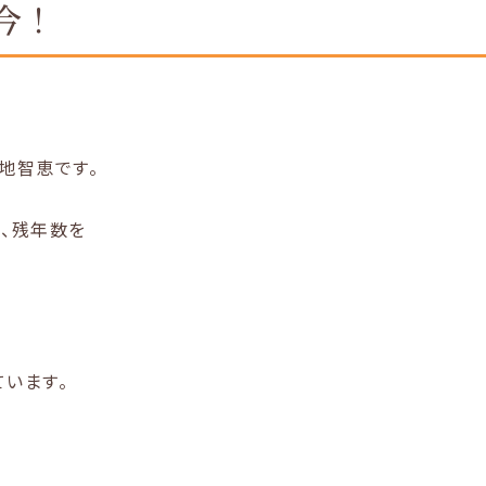
今！
地智恵です。
、残年数を
います。