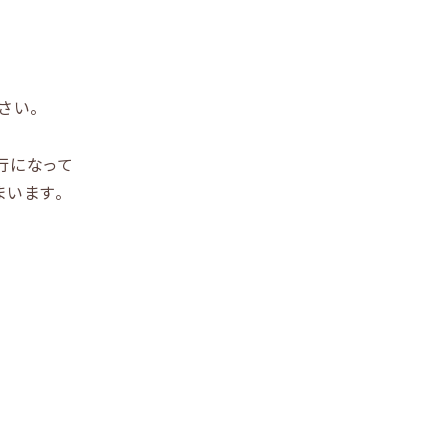
さい。
行になって
います。