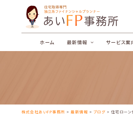
Skip
to
content
ホーム
最新情報
サービス案
株式会社あいFP事務所
>
最新情報
>
ブログ
> 住宅ローン