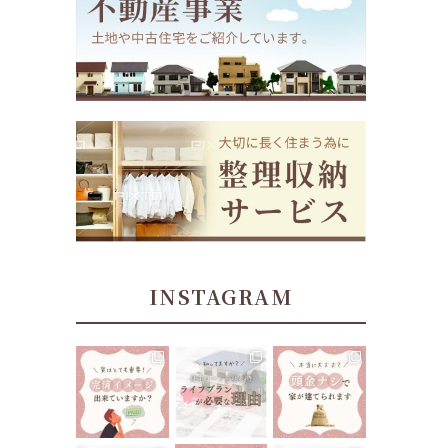
INSTAGRAM
tomoe_kikuchi
tomoe_kikuchi
tomoe_kikuchi
_lifeplan
_lifeplan
_lifeplan
⁡
⁡
⁡
住宅ローン返済
⁡
⁡
中、70歳あたり
今までにない大
“頭金ナシで家
でお金が足りな
きな買い物にな
が建てられま