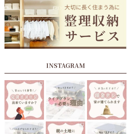
INSTAGRAM
tomoe_kikuchi_lifeplan
tomoe_kikuchi_lifeplan
tomoe_kikuchi_lifeplan
住宅ローン返済中、70歳
あたりでお金が足りなく
今までにない大きな買い
“頭金ナシで家が建てられ
なることに、気づくことに
物になるマイホーム🏘
ます”と聞いたりしますよ
なったら…
...
ね🤔
...
...
12月 13
12月 10
12月 8
tomoe_kikuchi_lifeplan
tomoe_kikuchi_lifeplan
tomoe_kikuchi_lifeplan