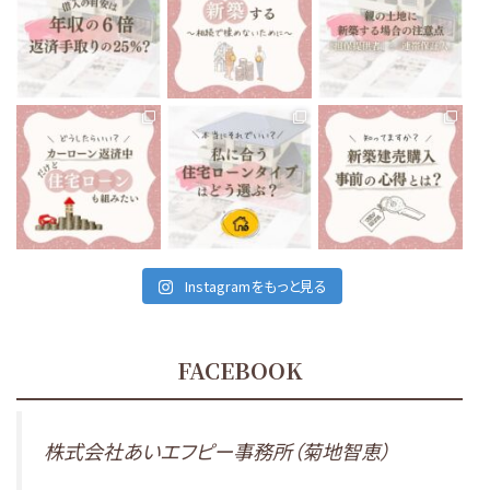
いくらまでなら住宅ローン
前回は親の土地に新築す
親御さんが所有している
を組んでも大丈夫です
...
る場合の注意点で、
...
土地に家を建てる
...
12月 6
12月 3
12月 1
tomoe_kikuchi_lifeplan
tomoe_kikuchi_lifeplan
tomoe_kikuchi_lifeplan
私たちが住んでいる、会津
住宅ローンは当然です
最近の会津地域、建売住
若松市は
が、家を建てる時に組む
宅がとても多いなと感じ
車がないと生活出来ない
もの
...
ます。
...
と言っても
...
11月 26
11月 24
11月 29
Instagramをもっと見る
FACEBOOK
株式会社あいエフピー事務所（菊地智恵）