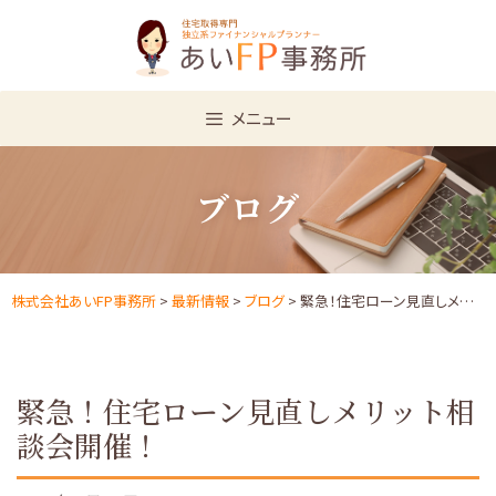
Skip
to
content
メニュー
ブログ
株式会社あいFP事務所
>
最新情報
>
ブログ
> 緊急！住宅ローン見直しメリット相談会開催！
緊急！住宅ローン見直しメリット相
談会開催！