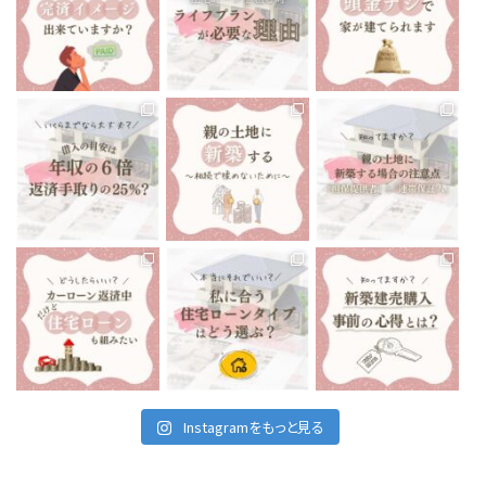
住宅ローン返済中、70歳
あたりでお金が足りなく
今までにない大きな買い
“頭金ナシで家が建てられ
なることに、気づくことに
物になるマイホーム🏘
ます”と聞いたりしますよ
なったら…
...
ね🤔
...
...
12月 13
12月 10
12月 8
tomoe_kikuchi_lifeplan
tomoe_kikuchi_lifeplan
tomoe_kikuchi_lifeplan
いくらまでなら住宅ローン
前回は親の土地に新築す
親御さんが所有している
を組んでも大丈夫です
...
る場合の注意点で、
...
土地に家を建てる
...
12月 6
12月 3
12月 1
tomoe_kikuchi_lifeplan
tomoe_kikuchi_lifeplan
tomoe_kikuchi_lifeplan
私たちが住んでいる、会津
住宅ローンは当然です
最近の会津地域、建売住
若松市は
が、家を建てる時に組む
宅がとても多いなと感じ
車がないと生活出来ない
もの
...
ます。
...
と言っても
...
11月 26
11月 24
11月 29
Instagramをもっと見る