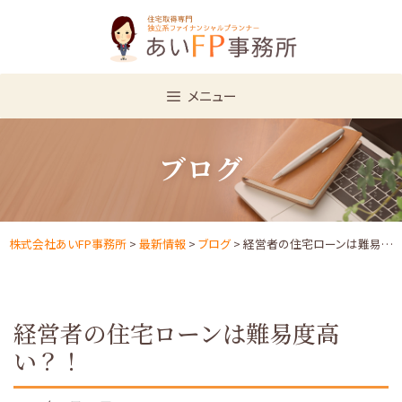
Skip
to
content
メニュー
ブログ
株式会社あいFP事務所
>
最新情報
>
ブログ
> 経営者の住宅ローンは難易度高い？！
経営者の住宅ローンは難易度高
い？！