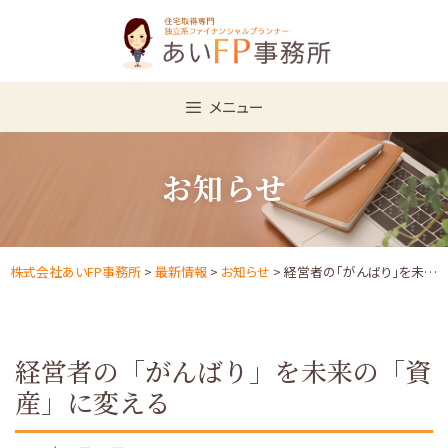
Skip
to
content
メニュー
お知らせ
株式会社あいFP事務所
>
最新情報
>
お知らせ
> 経営者の「がんばり」を未来の「資産」に変える
経営者の「がんばり」を未来の「資
産」に変える