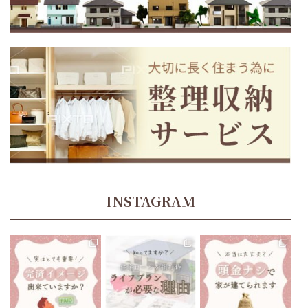
INSTAGRAM
tomoe_kikuchi_lifeplan
tomoe_kikuchi_lifeplan
tomoe_kikuchi_lifeplan
住宅ローン返済中、70歳
あたりでお金が足りなく
今までにない大きな買い
“頭金ナシで家が建てられ
なることに、気づくことに
物になるマイホーム🏘
ます”と聞いたりしますよ
なったら…
...
ね🤔
...
...
12月 13