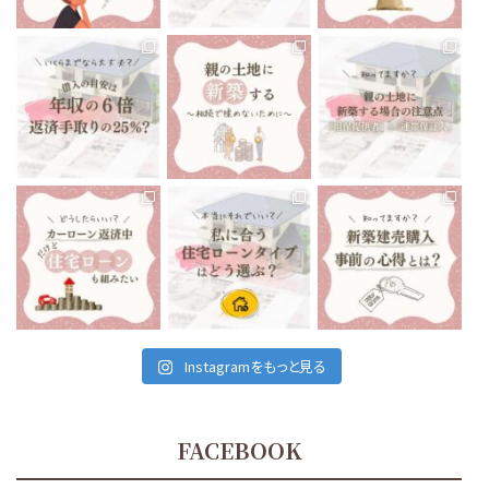
12月 10
12月 8
tomoe_kikuchi_lifeplan
tomoe_kikuchi_lifeplan
tomoe_kikuchi_lifeplan
いくらまでなら住宅ローン
前回は親の土地に新築す
親御さんが所有している
を組んでも大丈夫です
...
る場合の注意点で、
...
土地に家を建てる
...
12月 6
12月 3
12月 1
tomoe_kikuchi_lifeplan
tomoe_kikuchi_lifeplan
tomoe_kikuchi_lifeplan
私たちが住んでいる、会津
住宅ローンは当然です
最近の会津地域、建売住
若松市は
が、家を建てる時に組む
宅がとても多いなと感じ
車がないと生活出来ない
もの
...
ます。
...
と言っても
...
11月 26
11月 24
11月 29
Instagramをもっと見る
FACEBOOK