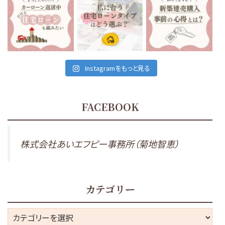
私たちが住んでいる、会津
住宅ローンは当然です
最近の会津地域、建売住
若松市は
が、家を建てる時に組む
宅がとても多いなと感じ
車がないと生活出来ない
もの
...
ます。
...
と言っても
...
11月 26
11月 24
11月 29
Instagramをもっと見る
FACEBOOK
株式会社あいエフピー事務所（菊地智恵）
カテゴリー
カ