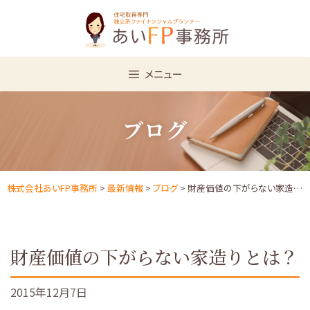
Skip
to
content
メニュー
ブログ
株式会社あいFP事務所
>
最新情報
>
ブログ
> 財産価値の下がらない家造りとは？
財産価値の下がらない家造りとは？
2015年12月7日