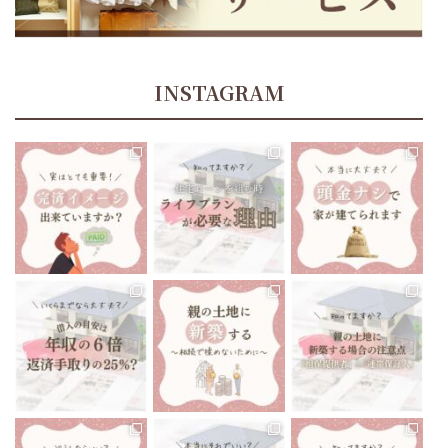
INSTAGRAM
tomoe_kikuchi_lifeplan
tomoe_kikuchi_lifeplan
tomoe_kikuchi_lifeplan
住宅ローン返済中、70歳
あたりでお金が足りなく
今までにない大きな買い
“頭金ナシで家が建てられ
なることに、気づくことに
物になるマイホーム🏘
ます”と聞いたりしますよ
なったら…
...
ね🤔
...
...
12月 13
12月 10
12月 8
tomoe_kikuchi_lifeplan
tomoe_kikuchi_lifeplan
tomoe_kikuchi_lifeplan
いくらまでなら住宅ローン
前回は親の土地に新築す
親御さんが所有している
を組んでも大丈夫です
...
る場合の注意点で、
...
土地に家を建てる
...
12月 6
12月 3
12月 1
tomoe_kikuchi_lifeplan
tomoe_kikuchi_lifeplan
tomoe_kikuchi_lifeplan