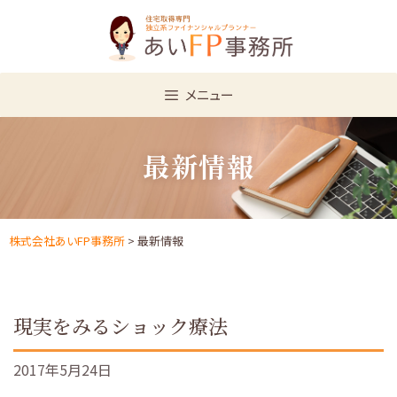
Skip
to
content
メニュー
最新情報
株式会社あいFP事務所
> 最新情報
現実をみるショック療法
2017年5月24日