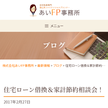
Skip
to
content
メニュー
ブログ
株式会社あいFP事務所
>
最新情報
>
ブログ
> 住宅ローン借換＆家計節約相談会！
住宅ローン借換＆家計節約相談会！
2017年2月27日