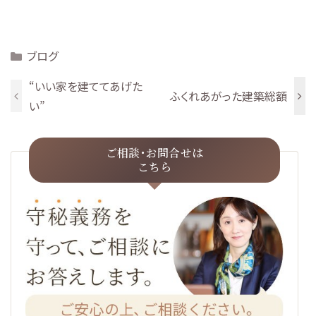
Categories
ブログ
“いい家を建ててあげた
ふくれあがった建築総額
い”
ご相談･お問合せは
こちら