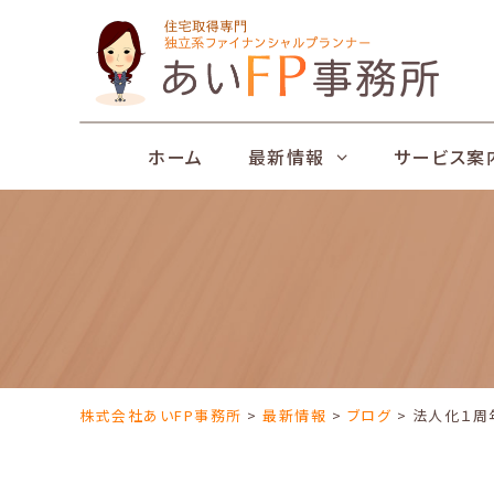
Skip
to
content
ホーム
最新情報
サービス案
株式会社あいFP事務所
>
最新情報
>
ブログ
> 法人化１周