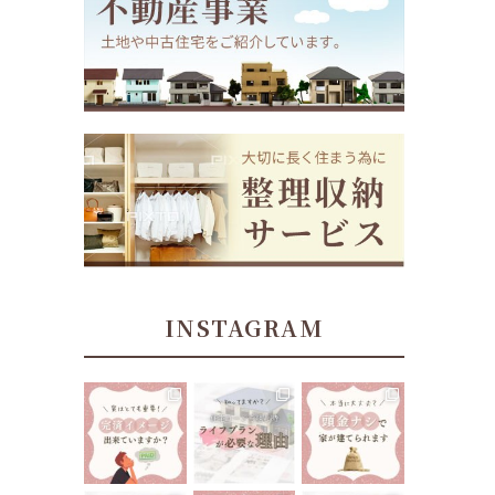
INSTAGRAM
tomoe_kikuchi
tomoe_kikuchi
tomoe_kikuchi
_lifeplan
_lifeplan
_lifeplan
⁡
⁡
⁡
住宅ローン返済
⁡
⁡
中、70歳あたり
今までにない大
“頭金ナシで家
でお金が足りな
きな買い物にな
が建てられま