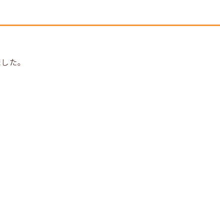
した。
。