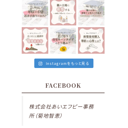
く
るマイホーム🏘
す”と聞いたり
tomoe_kikuchi
tomoe_kikuchi
tomoe_kikuchi
なることに、気
⁡
しますよね🤔
_lifeplan
_lifeplan
_lifeplan
づくことになっ
⁡
...
⁡
...
たら…
...
12月 10
12月 8
⁡
⁡
⁡
12月 13
いくらまでなら
前回は親の土
親御さんが所有
住宅ローンを組
地に新築する場
している土地に
んでも大丈夫で
合の注意点
家を建てる
...
す
...
で、
...
12月 1
tomoe_kikuchi
tomoe_kikuchi
tomoe_kikuchi
12月 6
12月 3
_lifeplan
_lifeplan
_lifeplan
⁡
⁡
⁡
私たちが住んで
住宅ローンは当
最近の会津地
いる、会津若松
然ですが、家を
域、建売住宅が
市は
建てる時に組む
とても多いなと
車がないと生活
もの
...
感じます。
...
出来ないと言っ
11月 26
11月 24
Instagramをもっと見る
ても
...
11月 29
FACEBOOK
株式会社あいエフピー事務
所（菊地智恵）