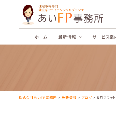
Skip
to
content
ホーム
最新情報
サービス案
株式会社あいFP事務所
>
最新情報
>
ブログ
> ８月フラッ