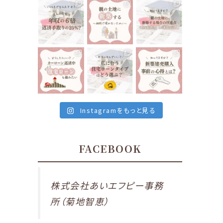
く
るマイホーム🏘
す”と聞いたり
tomoe_kikuchi
tomoe_kikuchi
tomoe_kikuchi
なることに、気
⁡
しますよね🤔
_lifeplan
_lifeplan
_lifeplan
づくことになっ
⁡
...
⁡
...
たら…
...
12月 10
12月 8
⁡
⁡
⁡
12月 13
いくらまでなら
前回は親の土
親御さんが所有
住宅ローンを組
地に新築する場
している土地に
んでも大丈夫で
合の注意点
家を建てる
...
す
...
で、
...
12月 1
tomoe_kikuchi
tomoe_kikuchi
tomoe_kikuchi
12月 6
12月 3
_lifeplan
_lifeplan
_lifeplan
⁡
⁡
⁡
私たちが住んで
住宅ローンは当
最近の会津地
いる、会津若松
然ですが、家を
域、建売住宅が
市は
建てる時に組む
とても多いなと
車がないと生活
もの
...
感じます。
...
出来ないと言っ
11月 26
11月 24
Instagramをもっと見る
ても
...
11月 29
FACEBOOK
株式会社あいエフピー事務
所（菊地智恵）