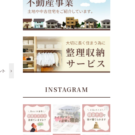
ント
INSTAGRAM
tomoe_kikuchi
tomoe_kikuchi
tomoe_kikuchi
_lifeplan
_lifeplan
_lifeplan
⁡
⁡
⁡
住宅ローン返済
⁡
⁡
中、70歳あたり
今までにない大
“頭金ナシで家
でお金が足りな
きな買い物にな
が建てられま