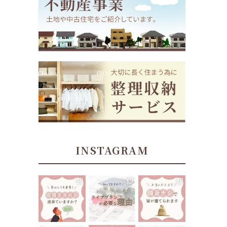
INSTAGRAM
tomoe_kikuchi
tomoe_kikuchi
tomoe_kikuchi
_lifeplan
_lifeplan
_lifeplan
⁡
⁡
⁡
住宅ローン返済
⁡
⁡
中、70歳あたり
今までにない大
“頭金ナシで家
でお金が足りな
きな買い物にな
が建てられま