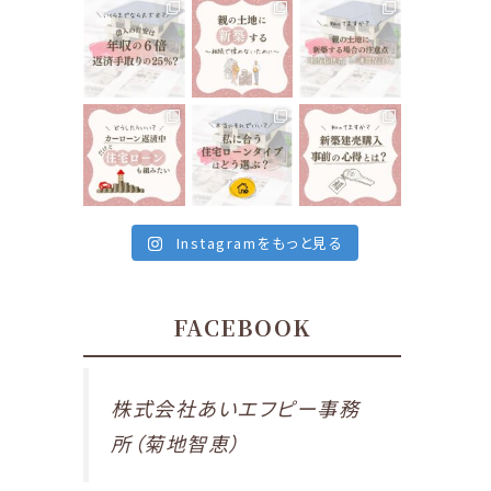
く
るマイホーム🏘
す”と聞いたり
tomoe_kikuchi
tomoe_kikuchi
tomoe_kikuchi
なることに、気
⁡
しますよね🤔
_lifeplan
_lifeplan
_lifeplan
づくことになっ
⁡
...
⁡
...
たら…
...
12月 10
12月 8
⁡
⁡
⁡
12月 13
いくらまでなら
前回は親の土
親御さんが所有
住宅ローンを組
地に新築する場
している土地に
んでも大丈夫で
合の注意点
家を建てる
...
す
...
で、
...
12月 1
tomoe_kikuchi
tomoe_kikuchi
tomoe_kikuchi
12月 6
12月 3
_lifeplan
_lifeplan
_lifeplan
⁡
⁡
⁡
私たちが住んで
住宅ローンは当
最近の会津地
いる、会津若松
然ですが、家を
域、建売住宅が
市は
建てる時に組む
とても多いなと
車がないと生活
もの
...
感じます。
...
出来ないと言っ
11月 26
11月 24
Instagramをもっと見る
ても
...
11月 29
FACEBOOK
株式会社あいエフピー事務
所（菊地智恵）