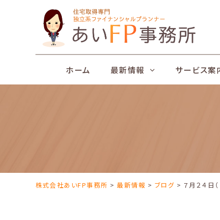
Skip
to
content
ホーム
最新情報
サービス案
株式会社あいFP事務所
>
最新情報
>
ブログ
> ７月２４日