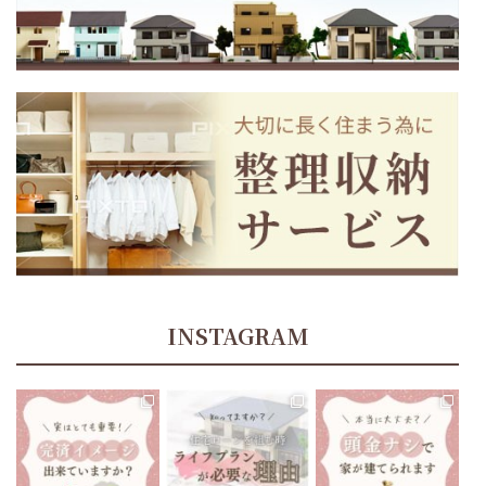
INSTAGRAM
tomoe_kikuchi_lifeplan
tomoe_kikuchi_lifeplan
tomoe_kikuchi_lifeplan
住宅ローン返済中、70歳
あたりでお金が足りなく
今までにない大きな買い
“頭金ナシで家が建てられ
なることに、気づくことに
物になるマイホーム🏘
ます”と聞いたりしますよ