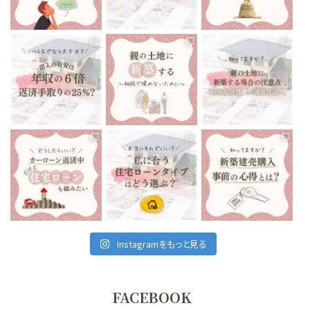
なったら…
...
ね🤔
...
...
12月 13
12月 10
12月 8
tomoe_kikuchi_lifeplan
tomoe_kikuchi_lifeplan
tomoe_kikuchi_lifeplan
いくらまでなら住宅ローン
前回は親の土地に新築す
親御さんが所有している
を組んでも大丈夫です
...
る場合の注意点で、
...
土地に家を建てる
...
12月 6
12月 3
12月 1
tomoe_kikuchi_lifeplan
tomoe_kikuchi_lifeplan
tomoe_kikuchi_lifeplan
私たちが住んでいる、会津
住宅ローンは当然です
最近の会津地域、建売住
若松市は
が、家を建てる時に組む
宅がとても多いなと感じ
車がないと生活出来ない
もの
...
ます。
...
と言っても
...
11月 26
11月 24
11月 29
Instagramをもっと見る
FACEBOOK