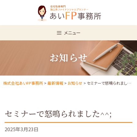
Skip
to
content
メニュー
お知らせ
株式会社あいFP事務所
>
最新情報
>
お知らせ
> セミナーで怒鳴られました^^;
セミナーで怒鳴られました^^;
2025年3月23日