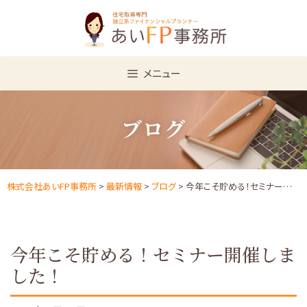
Skip
to
content
メニュー
ブログ
株式会社あいFP事務所
>
最新情報
>
ブログ
> 今年こそ貯める！セミナー開催しました！
今年こそ貯める！セミナー開催しま
した！