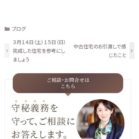
Categories
ブログ
３月１４日（土）１５日（日）
中古住宅のお引渡しで感
完成した住宅を参考にし
じたこと
ましょう
ご相談･お問合せは
こちら