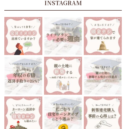
INSTAGRAM
tomoe_kikuchi_lifeplan
tomoe_kikuchi_lifeplan
tomoe_kikuchi_lifeplan
住宅ローン返済中、70歳
あたりでお金が足りなく
今までにない大きな買い
“頭金ナシで家が建てられ
なることに、気づくことに
物になるマイホーム🏘
ます”と聞いたりしますよ
なったら…
...
ね🤔
...
...
12月 13
12月 10
12月 8
tomoe_kikuchi_lifeplan
tomoe_kikuchi_lifeplan
tomoe_kikuchi_lifeplan
いくらまでなら住宅ローン
前回は親の土地に新築す
親御さんが所有している
を組んでも大丈夫です
...
る場合の注意点で、
...
土地に家を建てる
...
12月 6
12月 3
12月 1
tomoe_kikuchi_lifeplan
tomoe_kikuchi_lifeplan
tomoe_kikuchi_lifeplan
私たちが住んでいる、会津
住宅ローンは当然です
最近の会津地域、建売住
若松市は
が、家を建てる時に組む
宅がとても多いなと感じ
車がないと生活出来ない
もの
...
ます。
...
と言っても
...
11月 26
11月 24
11月 29