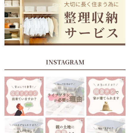
INSTAGRAM
tomoe_kikuchi_lifeplan
tomoe_kikuchi_lifeplan
tomoe_kikuchi_lifeplan
住宅ローン返済中、70歳
あたりでお金が足りなく
今までにない大きな買い
“頭金ナシで家が建てられ
なることに、気づくことに
物になるマイホーム🏘
ます”と聞いたりしますよ
なったら…
...
ね🤔
...
...
12月 13
12月 10
12月 8
tomoe_kikuchi_lifeplan
tomoe_kikuchi_lifeplan
tomoe_kikuchi_lifeplan