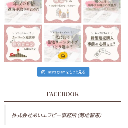
いくらまでなら住宅ローン
前回は親の土地に新築す
親御さんが所有している
を組んでも大丈夫です
...
る場合の注意点で、
...
土地に家を建てる
...
12月 6
12月 3
12月 1
tomoe_kikuchi_lifeplan
tomoe_kikuchi_lifeplan
tomoe_kikuchi_lifeplan
私たちが住んでいる、会津
住宅ローンは当然です
最近の会津地域、建売住
若松市は
が、家を建てる時に組む
宅がとても多いなと感じ
車がないと生活出来ない
もの
...
ます。
...
と言っても
...
11月 26
11月 24
11月 29
Instagramをもっと見る
FACEBOOK
株式会社あいエフピー事務所（菊地智恵）