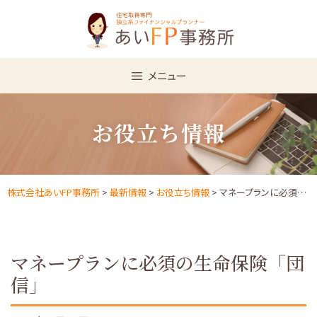
Skip
to
content
メニュー
お役立ち情報
株式会社あいFP事務所
>
最新情報
>
お役立ち情報
> マネープランに必須の生命保険「団信」
マネープランに必須の生命保険「団
信」